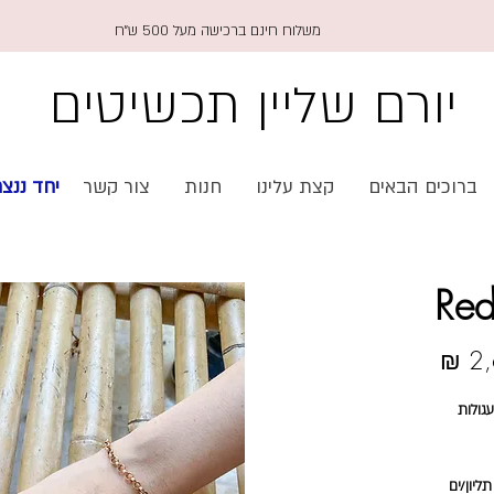
משלוח חינם ברכישה מעל 500 ש״ח
יורם שליין תכשיטים
🇱 יחד ננצח
צור קשר
חנות
קצת עלינו
ברוכים הבאים
מחיר
צמיד זהב אדום 14 קארט המורכב מחוליות עגולות 
ניתן לענוד את הצמיד בנפרד או לצרף אליו תליון/ים 