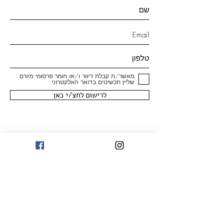
מאשר/ת קבלת דיוור ו/או חומר פרסומי מיורם
שליין תכשיטים בדואר האלקטרוני
לרישום לחצ/י כאן
חנות
טבעות
עגילים
צמידים
שרשראות ותליונים
תכשיטי יהלומים