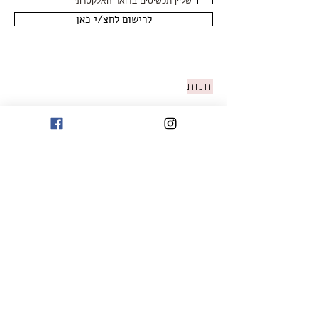
שליין תכשיטים בדואר האלקטרוני
לרישום לחצ/י כאן
חנות
טבעות
עגילים
צמידים
שרשראות ותליונים
תכשיטי יהלומים
תכשיטים עם אבני חן
SHOP OUR INSTAGRAM
FOR HER
כללי