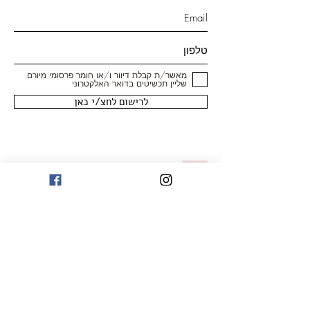
מאשר/ת קבלת דיוור ו/או חומר פרסומי מיורם
שליין תכשיטים בדואר האלקטרוני
לרישום לחצ/י כאן
חנות
טבעות
עגילים
צמידים
שרשראות ותליונים
תכשיטי יהלומים
תכשיטים עם אבני חן