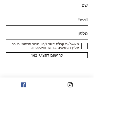
מאשר/ת קבלת דיוור ו/או חומר פרסומי מיורם
שליין תכשיטים בדואר האלקטרוני
לרישום לחצ/י כאן
חנות
טבעות
עגילים
צמידים
שרשראות ותליונים
תכשיטי יהלומים